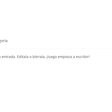
Inicio
goría
entrada. Edítala o bórrala, ¡luego empieza a escribir!