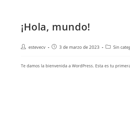
Saltar
al
contenido
¡Hola, mundo!
Autor
Publicación
Categoría
estevecv
3 de marzo de 2023
Sin cate
de
de
de
la
la
la
entrada:
entrada:
entrada:
Te damos la bienvenida a WordPress. Esta es tu primera 